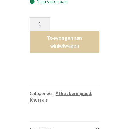
2 op voorraad
Zwarte
Beer
Tashanger
Toevoegen aan
aantal
winkelwagen
Categorieën:
Al het berengoed
,
Knuffels