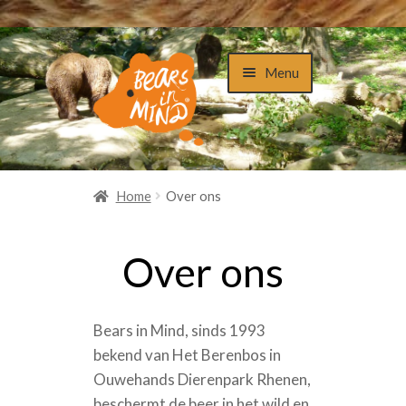
Ga
Ga
Menu
door
naar
naar
de
navigatie
inhoud
HOME
Home
Over ons
AFREKENEN
ALGEMENE VOORWAARDEN
Over ons
BEDANKT
Bears in Mind, sinds 1993
CONTACT
bekend van Het Berenbos in
MIJN ACCOUNT
Ouwehands Dierenpark Rhenen,
beschermt de beer in het wild en