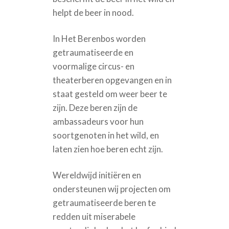
OVER ONS
helpt de beer in nood.
PRIVACYVERKLARING
In Het Berenbos worden
WINKELMAND
getraumatiseerde en
voormalige circus- en
theaterberen opgevangen en in
staat gesteld om weer beer te
zijn. Deze beren zijn de
ambassadeurs voor hun
soortgenoten in het wild, en
laten zien hoe beren echt zijn.
Wereldwijd initiëren en
ondersteunen wij projecten om
getraumatiseerde beren te
redden uit miserabele