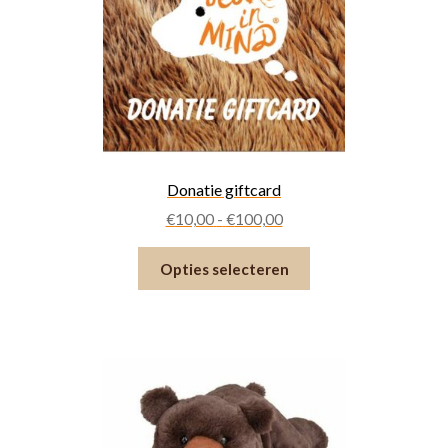
Donatie giftcard
Prijsklasse:
€
10,00
-
€
100,00
€10,00
Dit
tot
Opties selecteren
product
€100,00
heeft
meerdere
variaties.
Deze
optie
kan