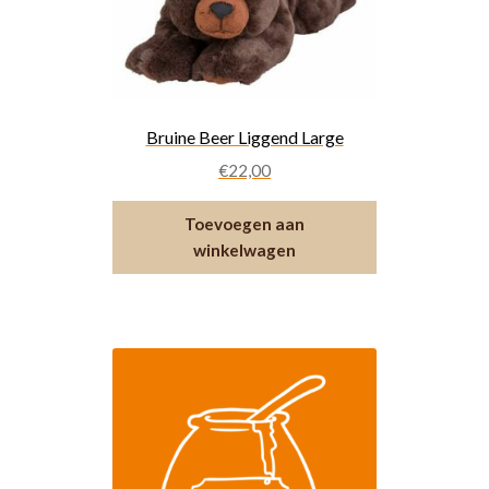
gekozen
worden
op
de
productpagina
Bruine Beer Liggend Large
€
22,00
Toevoegen aan
winkelwagen