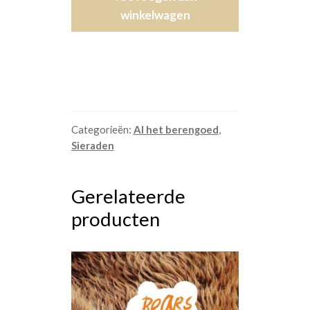
Pin
winkelwagen
aantal
Categorieën:
Al het berengoed
,
Sieraden
Gerelateerde
producten