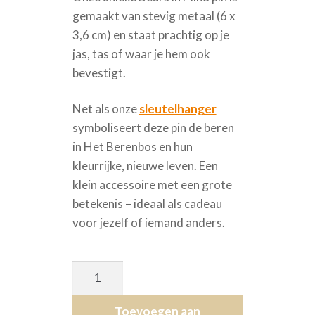
gemaakt van stevig metaal (6 x
3,6 cm) en staat prachtig op je
jas, tas of waar je hem ook
bevestigt.
Net als onze
sleutelhanger
symboliseert deze pin de beren
in Het Berenbos en hun
kleurrijke, nieuwe leven. Een
klein accessoire met een grote
betekenis – ideaal als cadeau
voor jezelf of iemand anders.
Bears
in
Mind
Toevoegen aan