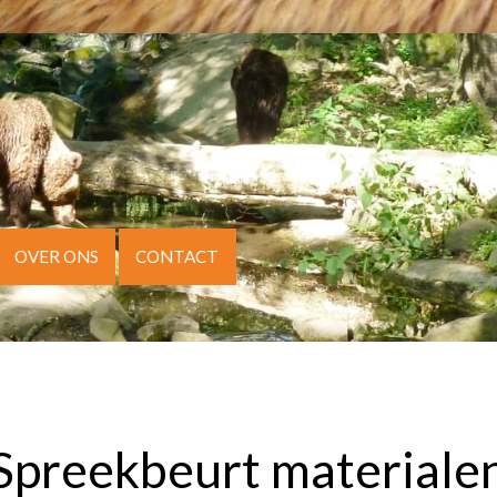
OVER ONS
CONTACT
ORWAARDEN
BEDANKT
CONTACT
MIJN ACCOUN
INKELMAND
Spreekbeurt materiale