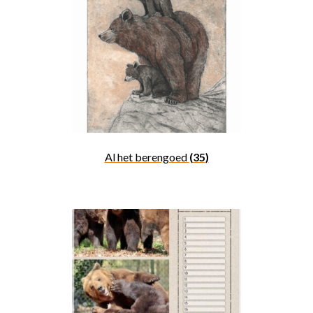
Al het berengoed
(35)