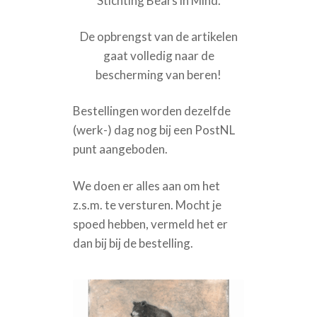
Stichting Bears in Mind.
OVER ONS
De opbrengst van de artikelen
PRIVACYVERKLARING
gaat volledig naar de
WINKELMAND
bescherming van beren!
Bestellingen worden dezelfde
(werk-) dag nog bij een PostNL
punt aangeboden.
We doen er alles aan om het
z.s.m. te versturen. Mocht je
spoed hebben, vermeld het er
dan bij bij de bestelling.